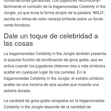
combinaciones ganadoras. Los jugadores reconocerán
fácilmente el comodín de la tragamonedas Celebrity in the
Jungle, ya que toma la forma simple de la palabra “WILD”,
escrita en letras de color naranja brillante sobre un fondo
verde frondoso.
Dale un toque de celebridad a
las cosas
La tragamonedas Celebrity in the Jungle también presenta
la popular función de bonificación de giros gratis, que se
activa cuando los jugadores obtienen tres o más símbolos
scatter en cualquier lugar de los carretes. En la
tragamonedas Celebrity in the Jungle, el extraño símbolo
scatter es una morena de ojos azules que muerde una
estrella dorada.
La cantidad de giros gratis otorgados en la tragamonedas
Celebrity in the Jungle depende de la cantidad de