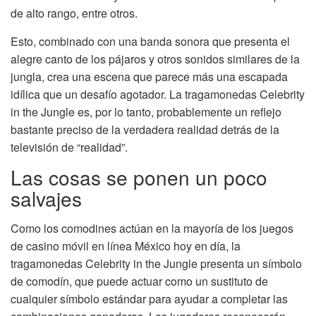
de alto rango, entre otros.
Esto, combinado con una banda sonora que presenta el
alegre canto de los pájaros y otros sonidos similares de la
jungla, crea una escena que parece más una escapada
idílica que un desafío agotador. La tragamonedas Celebrity
in the Jungle es, por lo tanto, probablemente un reflejo
bastante preciso de la verdadera realidad detrás de la
televisión de “realidad”.
Las cosas se ponen un poco
salvajes
Como los comodines actúan en la mayoría de los juegos
de casino móvil en línea México hoy en día, la
tragamonedas Celebrity in the Jungle presenta un símbolo
de comodín, que puede actuar como un sustituto de
cualquier símbolo estándar para ayudar a completar las