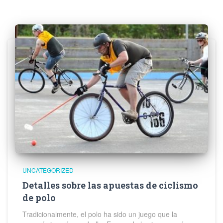
UNCATEGORIZED
Detalles sobre las apuestas de ciclismo
de polo
Tradicionalmente, el polo ha sido un juego que la