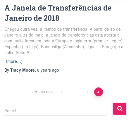
A Janela de Transferências de
Janeiro de 2018
Chegou outra vez, é tempo de transferência! A partir de 1o de
Janeiro a 31 de maio, a janela de transferências está aberta e
com muita força em toda a Europa e Inglaterra (premier Legue),
Espanha (La Liga), Bundesliga (Alemanha) Ligue 1 (França) e a
Itália (Série A).
(more…)
By
Tracy Moore
,
8 years
ago
PREVIOUS
1
…
3
4
Posts
pagination
S
Search …
e
a
r