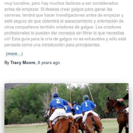
muy lucrativo, pero hay muchos factores a ser considerados
antes de empezar. Si deseas crear galgos para ganar las
carreras, tendrá que hacer investigaciones antes de empezar y
esté seguro de que obtendrá el asesoramiento y orientación de
otros compañeros también criadores de galgos. Los criadores
profesionales te pueden dar consejos sin filtrar lo que necesitas
oír! Esta guía para la cría de galgos no es exhaustiva y sólo está
pensada como una introducción para principiantes.
(more…)
By
Tracy Moore
,
8 years
ago