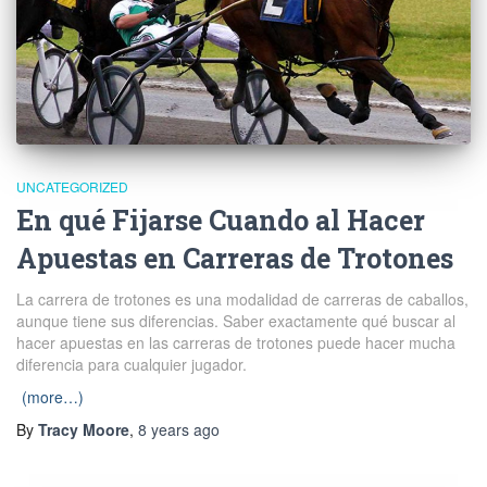
UNCATEGORIZED
En qué Fijarse Cuando al Hacer
Apuestas en Carreras de Trotones
La carrera de trotones es una modalidad de carreras de caballos,
aunque tiene sus diferencias. Saber exactamente qué buscar al
hacer apuestas en las carreras de trotones puede hacer mucha
diferencia para cualquier jugador.
(more…)
By
Tracy Moore
,
8 years
ago