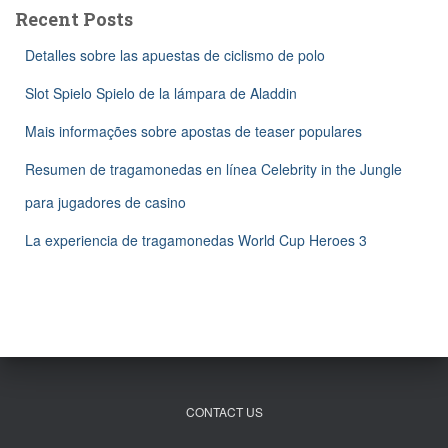
c
Recent Posts
h
f
Detalles sobre las apuestas de ciclismo de polo
o
r
Slot Spielo Spielo de la lámpara de Aladdin
:
Mais informações sobre apostas de teaser populares
Resumen de tragamonedas en línea Celebrity in the Jungle
para jugadores de casino
La experiencia de tragamonedas World Cup Heroes 3
CONTACT US