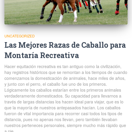
UNCATEGORIZED
Las Mejores Razas de Caballo para
Montaría Recreativa
Hacer equitación recreativa es tan antiguo como la civilización,
hay registros históricos que se remontan a los tiempos de cuando
comenzamos la domesticación de animales, hace miles de años,
y junto con el perro, el caballo fue uno de los primeros.
Lógicamente los caballos estarían entre los primeros animales
verdaderamente domesticados. Su capacidad para llevarnos a
través de largas distancias los hacen ideal para viajar, que es lo
que la mayoría de nuestros antepasados hacían. Los caballos
fueron de vital importancia para recorrer casi todos los tipos de
distancia, pues no apenas nos llevan, pero también llevaban
nuestros perteneces personales, siempre mucho más rápido que
a pie .