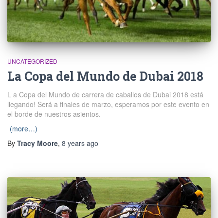
UNCATEGORIZED
La Copa del Mundo de Dubai 2018
L a Copa del Mundo de carrera de caballos de Dubai 2018 está
llegando! Será a finales de marzo, esperamos por este evento en
el borde de nuestros asientos.
(more…)
By
Tracy Moore
,
8 years
ago